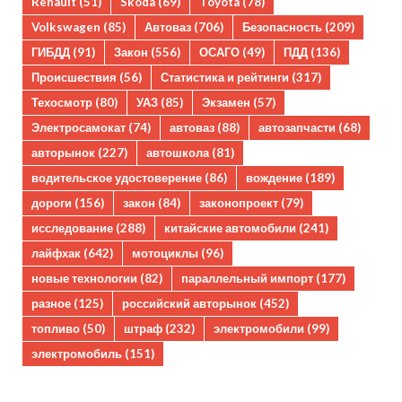
Renault
(51)
Skoda
(69)
Toyota
(78)
Volkswagen
(85)
Автоваз
(706)
Безопасность
(209)
ГИБДД
(91)
Закон
(556)
ОСАГО
(49)
ПДД
(136)
Происшествия
(56)
Статистика и рейтинги
(317)
Техосмотр
(80)
УАЗ
(85)
Экзамен
(57)
Электросамокат
(74)
автоваз
(88)
автозапчасти
(68)
авторынок
(227)
автошкола
(81)
водительское удостоверение
(86)
вождение
(189)
дороги
(156)
закон
(84)
законопроект
(79)
исследование
(288)
китайские автомобили
(241)
лайфхак
(642)
мотоциклы
(96)
новые технологии
(82)
параллельный импорт
(177)
разное
(125)
российский авторынок
(452)
топливо
(50)
штраф
(232)
электромобили
(99)
электромобиль
(151)