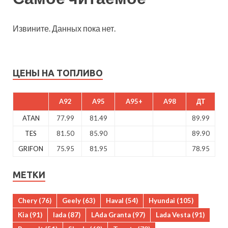
Извините. Данных пока нет.
ЦЕНЫ НА ТОПЛИВО
A92
A95
A95+
A98
ДТ
ATAN
77.99
81.49
89.99
TES
81.50
85.90
89.90
GRIFON
75.95
81.95
78.95
МЕТКИ
Chery
(76)
Geely
(63)
Haval
(54)
Hyundai
(105)
Kia
(91)
lada
(87)
LAda Granta
(97)
Lada Vesta
(91)