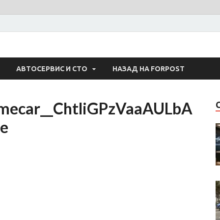
 Авто
АВТОСЕРВИС И СТО
НАЗАД НА FORPOST
mecar__ChtliGPzVaaAULbA
e