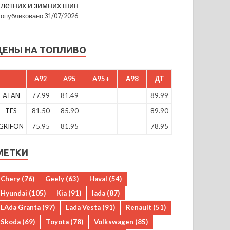
летних и зимних шин
опубликовано 31/07/2026
ЦЕНЫ НА ТОПЛИВО
A92
A95
A95+
A98
ДТ
ATAN
77.99
81.49
89.99
TES
81.50
85.90
89.90
GRIFON
75.95
81.95
78.95
МЕТКИ
Chery
(76)
Geely
(63)
Haval
(54)
Hyundai
(105)
Kia
(91)
lada
(87)
LAda Granta
(97)
Lada Vesta
(91)
Renault
(51)
Skoda
(69)
Toyota
(78)
Volkswagen
(85)