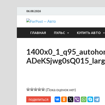
06.08.2026
ForPost —
ГЛАВНАЯ
ПУЛЬС
КУПИТЬ АВТО
1400x0_1_q95_autoho
ADeKSjwg0sQ015_larg
(Пока оценок нет)
поделиться