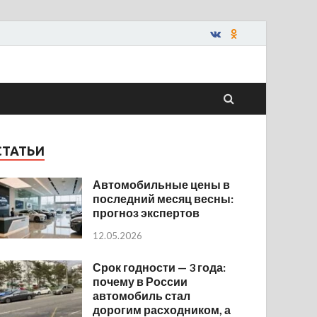
СТАТЬИ
Автомобильные цены в
последний месяц весны:
прогноз экспертов
12.05.2026
Срок годности — 3 года:
почему в России
автомобиль стал
дорогим расходником, а