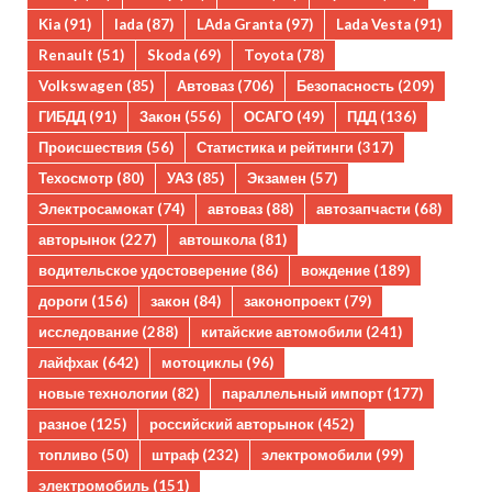
Kia
(91)
lada
(87)
LAda Granta
(97)
Lada Vesta
(91)
Renault
(51)
Skoda
(69)
Toyota
(78)
Volkswagen
(85)
Автоваз
(706)
Безопасность
(209)
ГИБДД
(91)
Закон
(556)
ОСАГО
(49)
ПДД
(136)
Происшествия
(56)
Статистика и рейтинги
(317)
Техосмотр
(80)
УАЗ
(85)
Экзамен
(57)
Электросамокат
(74)
автоваз
(88)
автозапчасти
(68)
авторынок
(227)
автошкола
(81)
водительское удостоверение
(86)
вождение
(189)
дороги
(156)
закон
(84)
законопроект
(79)
исследование
(288)
китайские автомобили
(241)
лайфхак
(642)
мотоциклы
(96)
новые технологии
(82)
параллельный импорт
(177)
разное
(125)
российский авторынок
(452)
топливо
(50)
штраф
(232)
электромобили
(99)
электромобиль
(151)