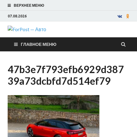
ВЕРХНЕЕ МЕНЮ
07.08.2026
ForPost —
ГЛАВНОЕ МЕНЮ
Авто
47b3e7f793efb6929d387
39a73dcbfd7d514ef79