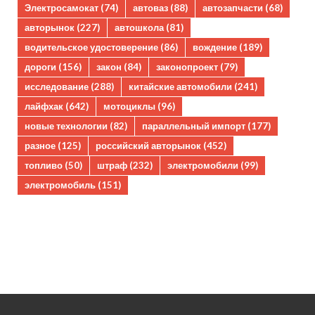
Электросамокат
(74)
автоваз
(88)
автозапчасти
(68)
авторынок
(227)
автошкола
(81)
водительское удостоверение
(86)
вождение
(189)
дороги
(156)
закон
(84)
законопроект
(79)
исследование
(288)
китайские автомобили
(241)
лайфхак
(642)
мотоциклы
(96)
новые технологии
(82)
параллельный импорт
(177)
разное
(125)
российский авторынок
(452)
топливо
(50)
штраф
(232)
электромобили
(99)
электромобиль
(151)