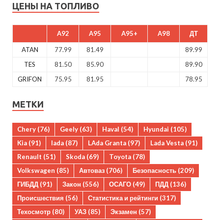
ЦЕНЫ НА ТОПЛИВО
A92
A95
A95+
A98
ДТ
ATAN
77.99
81.49
89.99
TES
81.50
85.90
89.90
GRIFON
75.95
81.95
78.95
МЕТКИ
Chery
(76)
Geely
(63)
Haval
(54)
Hyundai
(105)
Kia
(91)
lada
(87)
LAda Granta
(97)
Lada Vesta
(91)
Renault
(51)
Skoda
(69)
Toyota
(78)
Volkswagen
(85)
Автоваз
(706)
Безопасность
(209)
ГИБДД
(91)
Закон
(556)
ОСАГО
(49)
ПДД
(136)
Происшествия
(56)
Статистика и рейтинги
(317)
Техосмотр
(80)
УАЗ
(85)
Экзамен
(57)