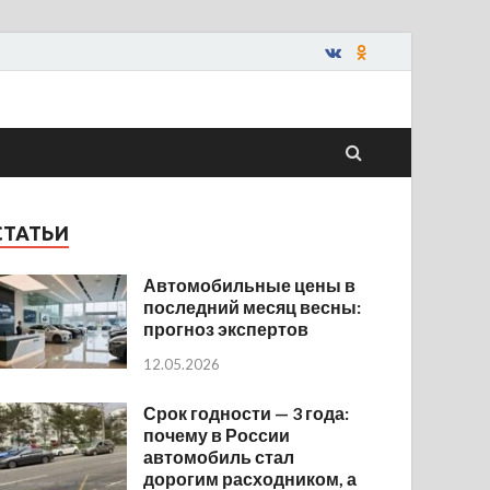
СТАТЬИ
Автомобильные цены в
последний месяц весны:
прогноз экспертов
12.05.2026
Срок годности — 3 года:
почему в России
автомобиль стал
дорогим расходником, а