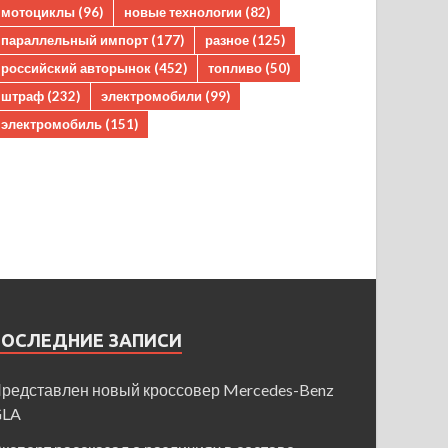
мотоциклы
(96)
новые технологии
(82)
параллельный импорт
(177)
разное
(125)
российский авторынок
(452)
топливо
(50)
штраф
(232)
электромобили
(99)
электромобиль
(151)
ПОСЛЕДНИЕ ЗАПИСИ
редставлен новый кроссовер Mercedes-Benz
GLA