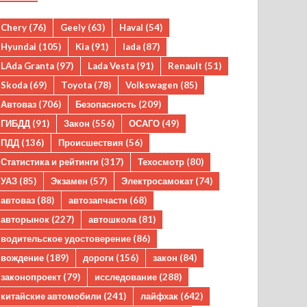
Chery
(76)
Geely
(63)
Haval
(54)
Hyundai
(105)
Kia
(91)
lada
(87)
LAda Granta
(97)
Lada Vesta
(91)
Renault
(51)
Skoda
(69)
Toyota
(78)
Volkswagen
(85)
Автоваз
(706)
Безопасность
(209)
ГИБДД
(91)
Закон
(556)
ОСАГО
(49)
ПДД
(136)
Происшествия
(56)
Статистика и рейтинги
(317)
Техосмотр
(80)
УАЗ
(85)
Экзамен
(57)
Электросамокат
(74)
автоваз
(88)
автозапчасти
(68)
авторынок
(227)
автошкола
(81)
водительское удостоверение
(86)
вождение
(189)
дороги
(156)
закон
(84)
законопроект
(79)
исследование
(288)
китайские автомобили
(241)
лайфхак
(642)