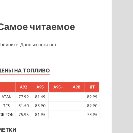
Самое читаемое
звините. Данных пока нет.
ЦЕНЫ НА ТОПЛИВО
A92
A95
A95+
A98
ДТ
ATAN
77.99
81.49
89.99
TES
81.50
85.90
89.90
GRIFON
75.95
81.95
78.95
МЕТКИ