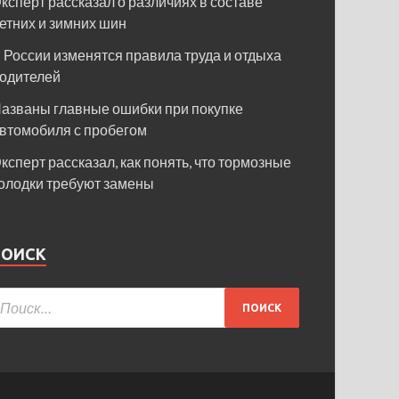
ксперт рассказал о различиях в составе
етних и зимних шин
 России изменятся правила труда и отдыха
одителей
азваны главные ошибки при покупке
втомобиля с пробегом
ксперт рассказал, как понять, что тормозные
олодки требуют замены
ПОИСК