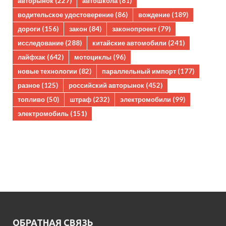
авторынок
(227)
автошкола
(81)
водительское удостоверение
(86)
вождение
(189)
дороги
(156)
закон
(84)
законопроект
(79)
исследование
(288)
китайские автомобили
(241)
лайфхак
(642)
мотоциклы
(96)
новые технологии
(82)
параллельный импорт
(177)
разное
(125)
российский авторынок
(452)
топливо
(50)
штраф
(232)
электромобили
(99)
электромобиль
(151)
ОБРАТНАЯ СВЯЗЬ