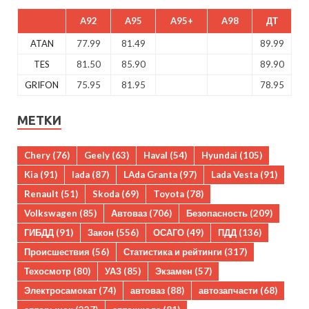
A92
A95
A95+
A98
ДТ
ATAN
77.99
81.49
89.99
TES
81.50
85.90
89.90
GRIFON
75.95
81.95
78.95
МЕТКИ
Chery
(76)
Geely
(63)
Haval
(54)
Hyundai
(105)
Kia
(91)
lada
(87)
LAda Granta
(97)
Lada Vesta
(91)
Renault
(51)
Skoda
(69)
Toyota
(78)
Volkswagen
(85)
Автоваз
(706)
Безопасность
(209)
ГИБДД
(91)
Закон
(556)
ОСАГО
(49)
ПДД
(136)
Происшествия
(56)
Статистика и рейтинги
(317)
Техосмотр
(80)
УАЗ
(85)
Экзамен
(57)
Электросамокат
(74)
автоваз
(88)
автозапчасти
(68)