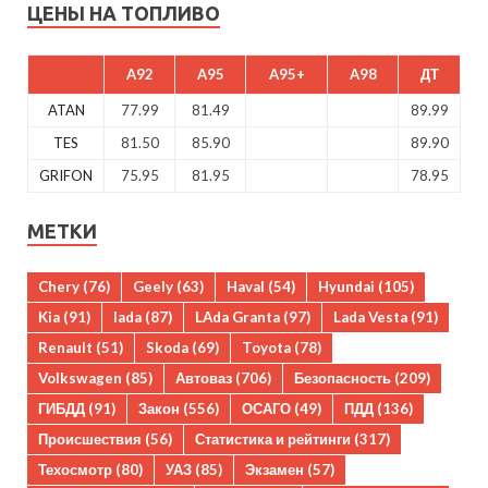
ЦЕНЫ НА ТОПЛИВО
A92
A95
A95+
A98
ДТ
ATAN
77.99
81.49
89.99
TES
81.50
85.90
89.90
GRIFON
75.95
81.95
78.95
МЕТКИ
Chery
(76)
Geely
(63)
Haval
(54)
Hyundai
(105)
Kia
(91)
lada
(87)
LAda Granta
(97)
Lada Vesta
(91)
Renault
(51)
Skoda
(69)
Toyota
(78)
Volkswagen
(85)
Автоваз
(706)
Безопасность
(209)
ГИБДД
(91)
Закон
(556)
ОСАГО
(49)
ПДД
(136)
Происшествия
(56)
Статистика и рейтинги
(317)
Техосмотр
(80)
УАЗ
(85)
Экзамен
(57)