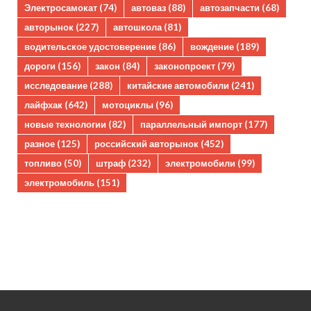
Электросамокат
(74)
автоваз
(88)
автозапчасти
(68)
авторынок
(227)
автошкола
(81)
водительское удостоверение
(86)
вождение
(189)
дороги
(156)
закон
(84)
законопроект
(79)
исследование
(288)
китайские автомобили
(241)
лайфхак
(642)
мотоциклы
(96)
новые технологии
(82)
параллельный импорт
(177)
разное
(125)
российский авторынок
(452)
топливо
(50)
штраф
(232)
электромобили
(99)
электромобиль
(151)