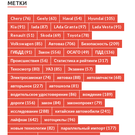
МЕТКИ
Chery
(76)
Geely
(63)
Haval
(54)
Hyundai
(105)
Kia
(91)
lada
(87)
LAda Granta
(97)
Lada Vesta
(91)
Renault
(51)
Skoda
(69)
Toyota
(78)
Volkswagen
(85)
Автоваз
(706)
Безопасность
(209)
ГИБДД
(91)
Закон
(556)
ОСАГО
(49)
ПДД
(136)
Происшествия
(56)
Статистика и рейтинги
(317)
Техосмотр
(80)
УАЗ
(85)
Экзамен
(57)
Электросамокат
(74)
автоваз
(88)
автозапчасти
(68)
авторынок
(227)
автошкола
(81)
водительское удостоверение
(86)
вождение
(189)
дороги
(156)
закон
(84)
законопроект
(79)
исследование
(288)
китайские автомобили
(241)
лайфхак
(642)
мотоциклы
(96)
новые технологии
(82)
параллельный импорт
(177)