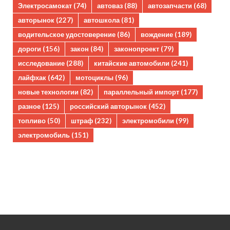
Электросамокат
(74)
автоваз
(88)
автозапчасти
(68)
авторынок
(227)
автошкола
(81)
водительское удостоверение
(86)
вождение
(189)
дороги
(156)
закон
(84)
законопроект
(79)
исследование
(288)
китайские автомобили
(241)
лайфхак
(642)
мотоциклы
(96)
новые технологии
(82)
параллельный импорт
(177)
разное
(125)
российский авторынок
(452)
топливо
(50)
штраф
(232)
электромобили
(99)
электромобиль
(151)