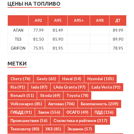
ЦЕНЫ НА ТОПЛИВО
A92
A95
A95+
A98
ДТ
ATAN
77.99
81.49
89.99
TES
81.50
85.90
89.90
GRIFON
75.95
81.95
78.95
МЕТКИ
Chery
(76)
Geely
(63)
Haval
(54)
Hyundai
(105)
Kia
(91)
lada
(87)
LAda Granta
(97)
Lada Vesta
(91)
Renault
(51)
Skoda
(69)
Toyota
(78)
Volkswagen
(85)
Автоваз
(706)
Безопасность
(209)
ГИБДД
(91)
Закон
(556)
ОСАГО
(49)
ПДД
(136)
Происшествия
(56)
Статистика и рейтинги
(317)
Техосмотр
(80)
УАЗ
(85)
Экзамен
(57)