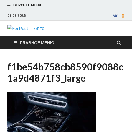
ВЕРХНЕЕ МЕНЮ
09.08.2026
ForPost —
ГЛАВНОЕ МЕНЮ
Авто
f1be54b758cb8590f9088c
1a9d4871f3_large