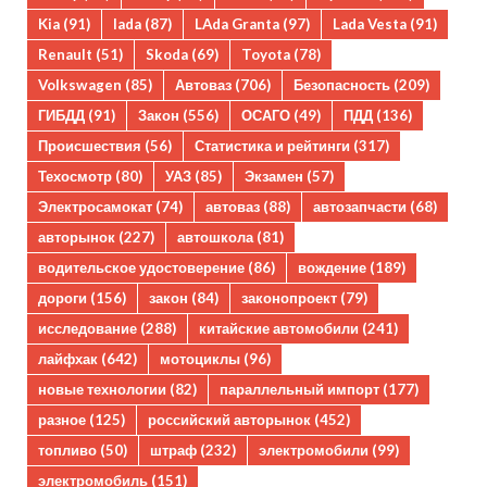
Kia
(91)
lada
(87)
LAda Granta
(97)
Lada Vesta
(91)
Renault
(51)
Skoda
(69)
Toyota
(78)
Volkswagen
(85)
Автоваз
(706)
Безопасность
(209)
ГИБДД
(91)
Закон
(556)
ОСАГО
(49)
ПДД
(136)
Происшествия
(56)
Статистика и рейтинги
(317)
Техосмотр
(80)
УАЗ
(85)
Экзамен
(57)
Электросамокат
(74)
автоваз
(88)
автозапчасти
(68)
авторынок
(227)
автошкола
(81)
водительское удостоверение
(86)
вождение
(189)
дороги
(156)
закон
(84)
законопроект
(79)
исследование
(288)
китайские автомобили
(241)
лайфхак
(642)
мотоциклы
(96)
новые технологии
(82)
параллельный импорт
(177)
разное
(125)
российский авторынок
(452)
топливо
(50)
штраф
(232)
электромобили
(99)
электромобиль
(151)