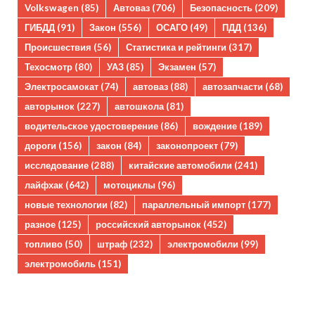
Volkswagen
(85)
Автоваз
(706)
Безопасность
(209)
ГИБДД
(91)
Закон
(556)
ОСАГО
(49)
ПДД
(136)
Происшествия
(56)
Статистика и рейтинги
(317)
Техосмотр
(80)
УАЗ
(85)
Экзамен
(57)
Электросамокат
(74)
автоваз
(88)
автозапчасти
(68)
авторынок
(227)
автошкола
(81)
водительское удостоверение
(86)
вождение
(189)
дороги
(156)
закон
(84)
законопроект
(79)
исследование
(288)
китайские автомобили
(241)
лайфхак
(642)
мотоциклы
(96)
новые технологии
(82)
параллельный импорт
(177)
разное
(125)
российский авторынок
(452)
топливо
(50)
штраф
(232)
электромобили
(99)
электромобиль
(151)