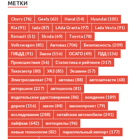
МЕТКИ
Chery
(76)
Geely
(63)
Haval
(54)
Hyundai
(105)
Kia
(91)
lada
(87)
LAda Granta
(97)
Lada Vesta
(91)
Renault
(51)
Skoda
(69)
Toyota
(78)
Volkswagen
(85)
Автоваз
(706)
Безопасность
(209)
ГИБДД
(91)
Закон
(556)
ОСАГО
(49)
ПДД
(136)
Происшествия
(56)
Статистика и рейтинги
(317)
Техосмотр
(80)
УАЗ
(85)
Экзамен
(57)
Электросамокат
(74)
автоваз
(88)
автозапчасти
(68)
авторынок
(227)
автошкола
(81)
водительское удостоверение
(86)
вождение
(189)
дороги
(156)
закон
(84)
законопроект
(79)
исследование
(288)
китайские автомобили
(241)
лайфхак
(642)
мотоциклы
(96)
новые технологии
(82)
параллельный импорт
(177)