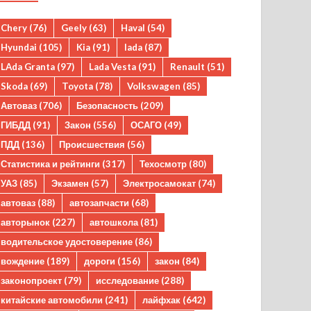
Chery
(76)
Geely
(63)
Haval
(54)
Hyundai
(105)
Kia
(91)
lada
(87)
LAda Granta
(97)
Lada Vesta
(91)
Renault
(51)
Skoda
(69)
Toyota
(78)
Volkswagen
(85)
Автоваз
(706)
Безопасность
(209)
ГИБДД
(91)
Закон
(556)
ОСАГО
(49)
ПДД
(136)
Происшествия
(56)
Статистика и рейтинги
(317)
Техосмотр
(80)
УАЗ
(85)
Экзамен
(57)
Электросамокат
(74)
автоваз
(88)
автозапчасти
(68)
авторынок
(227)
автошкола
(81)
водительское удостоверение
(86)
вождение
(189)
дороги
(156)
закон
(84)
законопроект
(79)
исследование
(288)
китайские автомобили
(241)
лайфхак
(642)