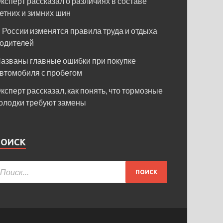
ксперт рассказал о различиях в составе
етних и зимних шин
 России изменятся правила труда и отдыха
одителей
азваны главные ошибки при покупке
втомобиля с пробегом
ксперт рассказал, как понять, что тормозные
олодки требуют замены
ПОИСК