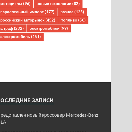
мотоциклы
(96)
новые технологии
(82)
параллельный импорт
(177)
разное
(125)
российский авторынок
(452)
топливо
(50)
штраф
(232)
электромобили
(99)
электромобиль
(151)
ПОСЛЕДНИЕ ЗАПИСИ
редставлен новый кроссовер Mercedes-Benz
GLA