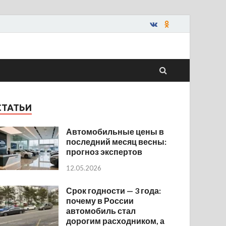
СТАТЬИ
Автомобильные цены в
последний месяц весны:
прогноз экспертов
12.05.2026
Срок годности — 3 года:
почему в России
автомобиль стал
дорогим расходником, а