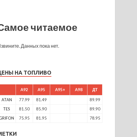
Самое читаемое
звините. Данных пока нет.
ЦЕНЫ НА ТОПЛИВО
A92
A95
A95+
A98
ДТ
ATAN
77.99
81.49
89.99
TES
81.50
85.90
89.90
GRIFON
75.95
81.95
78.95
МЕТКИ