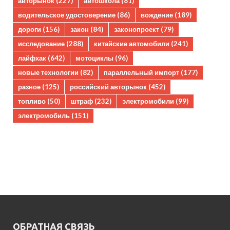
авторынок
(227)
автошкола
(81)
водительское удостоверение
(86)
вождение
(189)
дороги
(156)
закон
(84)
законопроект
(79)
исследование
(288)
китайские автомобили
(241)
лайфхак
(642)
мотоциклы
(96)
новые технологии
(82)
параллельный импорт
(177)
разное
(125)
российский авторынок
(452)
топливо
(50)
штраф
(232)
электромобили
(99)
электромобиль
(151)
ОБРАТНАЯ СВЯЗЬ