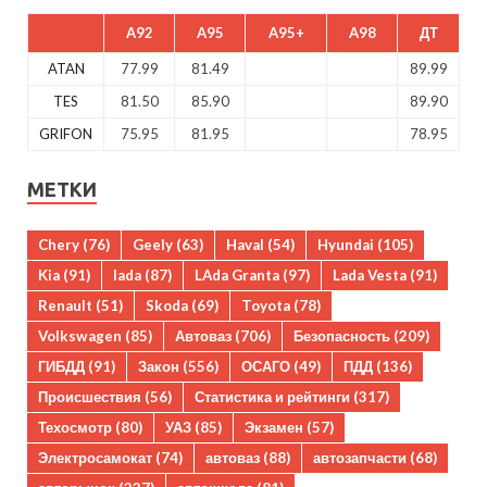
A92
A95
A95+
A98
ДТ
ATAN
77.99
81.49
89.99
TES
81.50
85.90
89.90
GRIFON
75.95
81.95
78.95
МЕТКИ
Chery
(76)
Geely
(63)
Haval
(54)
Hyundai
(105)
Kia
(91)
lada
(87)
LAda Granta
(97)
Lada Vesta
(91)
Renault
(51)
Skoda
(69)
Toyota
(78)
Volkswagen
(85)
Автоваз
(706)
Безопасность
(209)
ГИБДД
(91)
Закон
(556)
ОСАГО
(49)
ПДД
(136)
Происшествия
(56)
Статистика и рейтинги
(317)
Техосмотр
(80)
УАЗ
(85)
Экзамен
(57)
Электросамокат
(74)
автоваз
(88)
автозапчасти
(68)