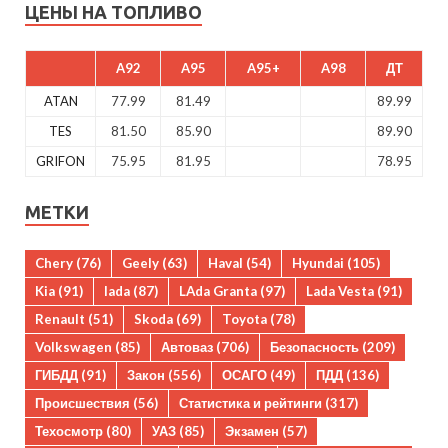
ЦЕНЫ НА ТОПЛИВО
A92
A95
A95+
A98
ДТ
ATAN
77.99
81.49
89.99
TES
81.50
85.90
89.90
GRIFON
75.95
81.95
78.95
МЕТКИ
Chery
(76)
Geely
(63)
Haval
(54)
Hyundai
(105)
Kia
(91)
lada
(87)
LAda Granta
(97)
Lada Vesta
(91)
Renault
(51)
Skoda
(69)
Toyota
(78)
Volkswagen
(85)
Автоваз
(706)
Безопасность
(209)
ГИБДД
(91)
Закон
(556)
ОСАГО
(49)
ПДД
(136)
Происшествия
(56)
Статистика и рейтинги
(317)
Техосмотр
(80)
УАЗ
(85)
Экзамен
(57)