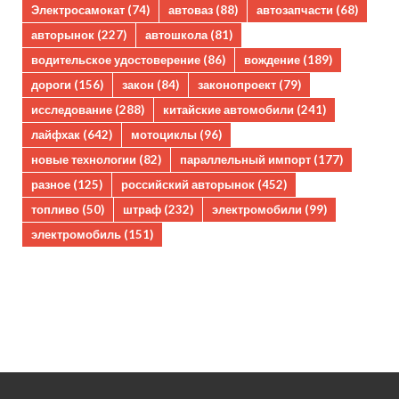
Электросамокат
(74)
автоваз
(88)
автозапчасти
(68)
авторынок
(227)
автошкола
(81)
водительское удостоверение
(86)
вождение
(189)
дороги
(156)
закон
(84)
законопроект
(79)
исследование
(288)
китайские автомобили
(241)
лайфхак
(642)
мотоциклы
(96)
новые технологии
(82)
параллельный импорт
(177)
разное
(125)
российский авторынок
(452)
топливо
(50)
штраф
(232)
электромобили
(99)
электромобиль
(151)