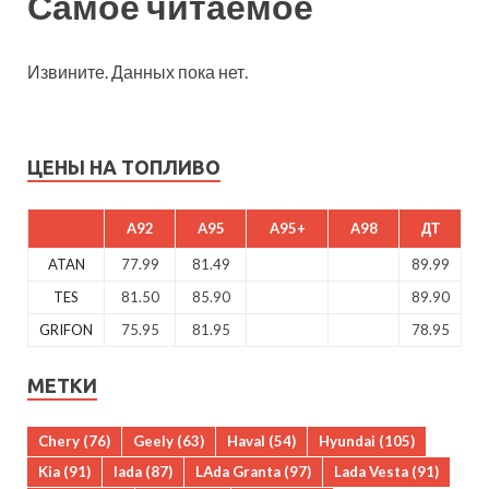
Самое читаемое
Извините. Данных пока нет.
ЦЕНЫ НА ТОПЛИВО
A92
A95
A95+
A98
ДТ
ATAN
77.99
81.49
89.99
TES
81.50
85.90
89.90
GRIFON
75.95
81.95
78.95
МЕТКИ
Chery
(76)
Geely
(63)
Haval
(54)
Hyundai
(105)
Kia
(91)
lada
(87)
LAda Granta
(97)
Lada Vesta
(91)