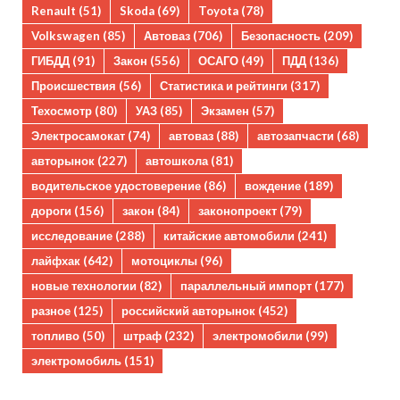
Renault
(51)
Skoda
(69)
Toyota
(78)
Volkswagen
(85)
Автоваз
(706)
Безопасность
(209)
ГИБДД
(91)
Закон
(556)
ОСАГО
(49)
ПДД
(136)
Происшествия
(56)
Статистика и рейтинги
(317)
Техосмотр
(80)
УАЗ
(85)
Экзамен
(57)
Электросамокат
(74)
автоваз
(88)
автозапчасти
(68)
авторынок
(227)
автошкола
(81)
водительское удостоверение
(86)
вождение
(189)
дороги
(156)
закон
(84)
законопроект
(79)
исследование
(288)
китайские автомобили
(241)
лайфхак
(642)
мотоциклы
(96)
новые технологии
(82)
параллельный импорт
(177)
разное
(125)
российский авторынок
(452)
топливо
(50)
штраф
(232)
электромобили
(99)
электромобиль
(151)