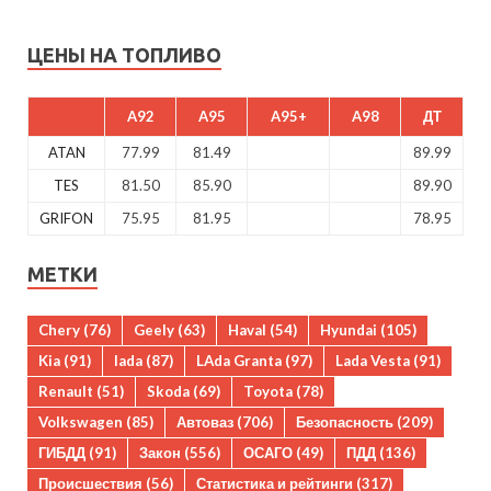
ЦЕНЫ НА ТОПЛИВО
A92
A95
A95+
A98
ДТ
ATAN
77.99
81.49
89.99
TES
81.50
85.90
89.90
GRIFON
75.95
81.95
78.95
МЕТКИ
Chery
(76)
Geely
(63)
Haval
(54)
Hyundai
(105)
Kia
(91)
lada
(87)
LAda Granta
(97)
Lada Vesta
(91)
Renault
(51)
Skoda
(69)
Toyota
(78)
Volkswagen
(85)
Автоваз
(706)
Безопасность
(209)
ГИБДД
(91)
Закон
(556)
ОСАГО
(49)
ПДД
(136)
Происшествия
(56)
Статистика и рейтинги
(317)