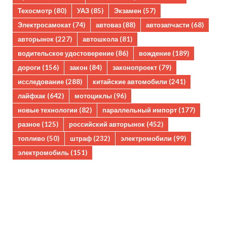
Техосмотр
(80)
УАЗ
(85)
Экзамен
(57)
Электросамокат
(74)
автоваз
(88)
автозапчасти
(68)
авторынок
(227)
автошкола
(81)
водительское удостоверение
(86)
вождение
(189)
дороги
(156)
закон
(84)
законопроект
(79)
исследование
(288)
китайские автомобили
(241)
лайфхак
(642)
мотоциклы
(96)
новые технологии
(82)
параллельный импорт
(177)
разное
(125)
российский авторынок
(452)
топливо
(50)
штраф
(232)
электромобили
(99)
электромобиль
(151)