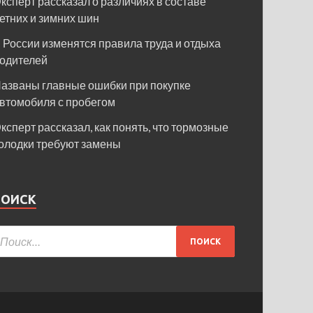
ксперт рассказал о различиях в составе
етних и зимних шин
 России изменятся правила труда и отдыха
одителей
азваны главные ошибки при покупке
втомобиля с пробегом
ксперт рассказал, как понять, что тормозные
олодки требуют замены
ПОИСК