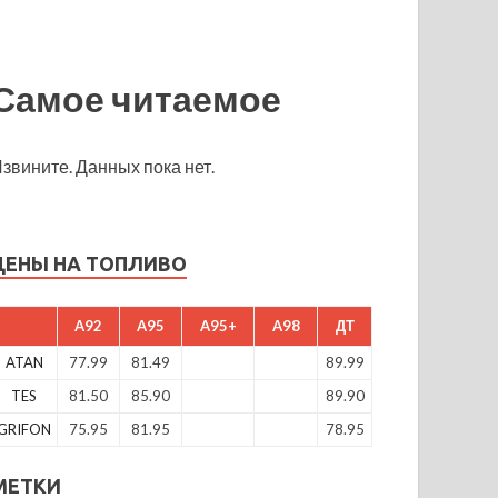
Самое читаемое
звините. Данных пока нет.
ЦЕНЫ НА ТОПЛИВО
A92
A95
A95+
A98
ДТ
ATAN
77.99
81.49
89.99
TES
81.50
85.90
89.90
GRIFON
75.95
81.95
78.95
МЕТКИ