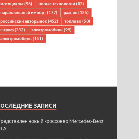
мотоциклы
(96)
новые технологии
(82)
параллельный импорт
(177)
разное
(125)
российский авторынок
(452)
топливо
(50)
штраф
(232)
электромобили
(99)
электромобиль
(151)
ПОСЛЕДНИЕ ЗАПИСИ
редставлен новый кроссовер Mercedes-Benz
GLA