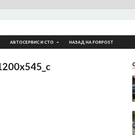
 Авто
АВТОСЕРВИС И СТО
НАЗАД НА FORPOST
1200x545_c