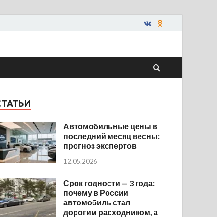
СТАТЬИ
Автомобильные цены в
последний месяц весны:
прогноз экспертов
12.05.2026
Срок годности — 3 года:
почему в России
автомобиль стал
дорогим расходником, а