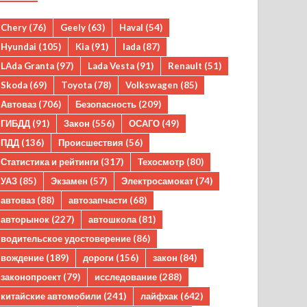
Chery
(76)
Geely
(63)
Haval
(54)
Hyundai
(105)
Kia
(91)
lada
(87)
LAda Granta
(97)
Lada Vesta
(91)
Renault
(51)
Skoda
(69)
Toyota
(78)
Volkswagen
(85)
Автоваз
(706)
Безопасность
(209)
ГИБДД
(91)
Закон
(556)
ОСАГО
(49)
ПДД
(136)
Происшествия
(56)
Статистика и рейтинги
(317)
Техосмотр
(80)
УАЗ
(85)
Экзамен
(57)
Электросамокат
(74)
автоваз
(88)
автозапчасти
(68)
авторынок
(227)
автошкола
(81)
водительское удостоверение
(86)
вождение
(189)
дороги
(156)
закон
(84)
законопроект
(79)
исследование
(288)
китайские автомобили
(241)
лайфхак
(642)