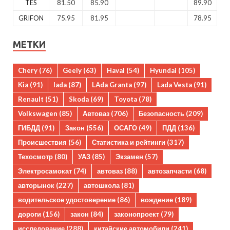
TES
81.50
85.90
89.90
GRIFON
75.95
81.95
78.95
МЕТКИ
Chery
(76)
Geely
(63)
Haval
(54)
Hyundai
(105)
Kia
(91)
lada
(87)
LAda Granta
(97)
Lada Vesta
(91)
Renault
(51)
Skoda
(69)
Toyota
(78)
Volkswagen
(85)
Автоваз
(706)
Безопасность
(209)
ГИБДД
(91)
Закон
(556)
ОСАГО
(49)
ПДД
(136)
Происшествия
(56)
Статистика и рейтинги
(317)
Техосмотр
(80)
УАЗ
(85)
Экзамен
(57)
Электросамокат
(74)
автоваз
(88)
автозапчасти
(68)
авторынок
(227)
автошкола
(81)
водительское удостоверение
(86)
вождение
(189)
дороги
(156)
закон
(84)
законопроект
(79)
исследование
(288)
китайские автомобили
(241)