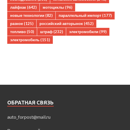
лайфхак
(642)
мотоциклы
(96)
новые технологии
(82)
параллельный импорт
(177)
разное
(125)
российский авторынок
(452)
топливо
(50)
штраф
(232)
электромобили
(99)
электромобиль
(151)
ОБРАТНАЯ СВЯЗЬ
auto_forpost@mail.ru