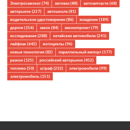
Электросамокат
(74)
автоваз
(88)
автозапчасти
(68)
авторынок
(227)
автошкола
(81)
водительское удостоверение
(86)
вождение
(189)
дороги
(156)
закон
(84)
законопроект
(79)
исследование
(288)
китайские автомобили
(241)
лайфхак
(642)
мотоциклы
(96)
новые технологии
(82)
параллельный импорт
(177)
разное
(125)
российский авторынок
(452)
топливо
(50)
штраф
(232)
электромобили
(99)
электромобиль
(151)