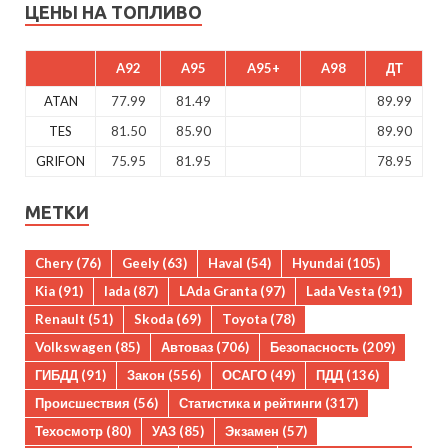
ЦЕНЫ НА ТОПЛИВО
A92
A95
A95+
A98
ДТ
ATAN
77.99
81.49
89.99
TES
81.50
85.90
89.90
GRIFON
75.95
81.95
78.95
МЕТКИ
Chery
(76)
Geely
(63)
Haval
(54)
Hyundai
(105)
Kia
(91)
lada
(87)
LAda Granta
(97)
Lada Vesta
(91)
Renault
(51)
Skoda
(69)
Toyota
(78)
Volkswagen
(85)
Автоваз
(706)
Безопасность
(209)
ГИБДД
(91)
Закон
(556)
ОСАГО
(49)
ПДД
(136)
Происшествия
(56)
Статистика и рейтинги
(317)
Техосмотр
(80)
УАЗ
(85)
Экзамен
(57)