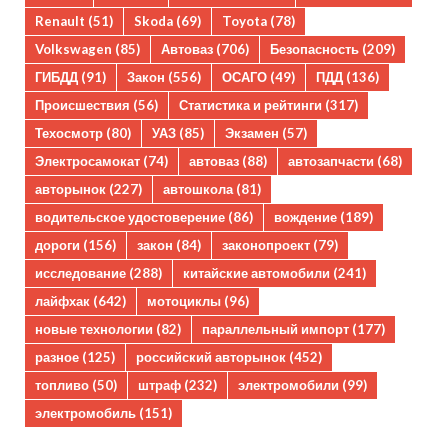
Renault
(51)
Skoda
(69)
Toyota
(78)
Volkswagen
(85)
Автоваз
(706)
Безопасность
(209)
ГИБДД
(91)
Закон
(556)
ОСАГО
(49)
ПДД
(136)
Происшествия
(56)
Статистика и рейтинги
(317)
Техосмотр
(80)
УАЗ
(85)
Экзамен
(57)
Электросамокат
(74)
автоваз
(88)
автозапчасти
(68)
авторынок
(227)
автошкола
(81)
водительское удостоверение
(86)
вождение
(189)
дороги
(156)
закон
(84)
законопроект
(79)
исследование
(288)
китайские автомобили
(241)
лайфхак
(642)
мотоциклы
(96)
новые технологии
(82)
параллельный импорт
(177)
разное
(125)
российский авторынок
(452)
топливо
(50)
штраф
(232)
электромобили
(99)
электромобиль
(151)