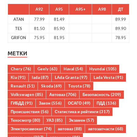
A92
A95
A95+
A98
ДТ
ATAN
77.99
81.49
89.99
TES
81.50
85.90
89.90
GRIFON
75.95
81.95
78.95
МЕТКИ
Chery
(76)
Geely
(63)
Haval
(54)
Hyundai
(105)
Kia
(91)
lada
(87)
LAda Granta
(97)
Lada Vesta
(91)
Renault
(51)
Skoda
(69)
Toyota
(78)
Volkswagen
(85)
Автоваз
(706)
Безопасность
(209)
ГИБДД
(91)
Закон
(556)
ОСАГО
(49)
ПДД
(136)
Происшествия
(56)
Статистика и рейтинги
(317)
Техосмотр
(80)
УАЗ
(85)
Экзамен
(57)
Электросамокат
(74)
автоваз
(88)
автозапчасти
(68)