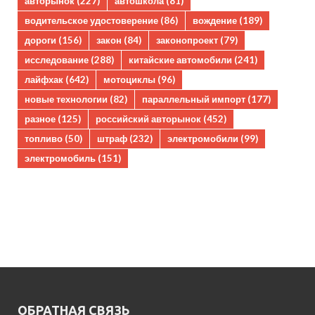
авторынок
(227)
автошкола
(81)
водительское удостоверение
(86)
вождение
(189)
дороги
(156)
закон
(84)
законопроект
(79)
исследование
(288)
китайские автомобили
(241)
лайфхак
(642)
мотоциклы
(96)
новые технологии
(82)
параллельный импорт
(177)
разное
(125)
российский авторынок
(452)
топливо
(50)
штраф
(232)
электромобили
(99)
электромобиль
(151)
ОБРАТНАЯ СВЯЗЬ