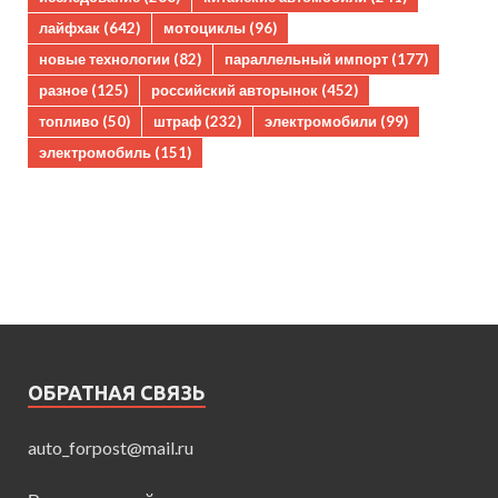
лайфхак
(642)
мотоциклы
(96)
новые технологии
(82)
параллельный импорт
(177)
разное
(125)
российский авторынок
(452)
топливо
(50)
штраф
(232)
электромобили
(99)
электромобиль
(151)
ОБРАТНАЯ СВЯЗЬ
auto_forpost@mail.ru