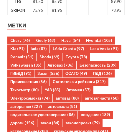
TES
81.50
85.90
89.90
GRIFON
75.95
81.95
78.95
МЕТКИ
Chery
(76)
Geely
(63)
Haval
(54)
Hyundai
(105)
Kia
(91)
lada
(87)
LAda Granta
(97)
Lada Vesta
(91)
Renault
(51)
Skoda
(69)
Toyota
(78)
Volkswagen
(85)
Автоваз
(706)
Безопасность
(209)
ГИБДД
(91)
Закон
(556)
ОСАГО
(49)
ПДД
(136)
Происшествия
(56)
Статистика и рейтинги
(317)
Техосмотр
(80)
УАЗ
(85)
Экзамен
(57)
Электросамокат
(74)
автоваз
(88)
автозапчасти
(68)
авторынок
(227)
автошкола
(81)
водительское удостоверение
(86)
вождение
(189)
дороги
(156)
закон
(84)
законопроект
(79)
исследование
(288)
китайские автомобили
(241)