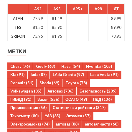
A92
A95
A95+
A98
ДТ
ATAN
77.99
81.49
89.99
TES
81.50
85.90
89.90
GRIFON
75.95
81.95
78.95
МЕТКИ
Chery
(76)
Geely
(63)
Haval
(54)
Hyundai
(105)
Kia
(91)
lada
(87)
LAda Granta
(97)
Lada Vesta
(91)
Renault
(51)
Skoda
(69)
Toyota
(78)
Volkswagen
(85)
Автоваз
(706)
Безопасность
(209)
ГИБДД
(91)
Закон
(556)
ОСАГО
(49)
ПДД
(136)
Происшествия
(56)
Статистика и рейтинги
(317)
Техосмотр
(80)
УАЗ
(85)
Экзамен
(57)
Электросамокат
(74)
автоваз
(88)
автозапчасти
(68)