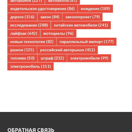
авторынок
(227)
автошкола
(81)
водительское удостоверение
(86)
вождение
(189)
дороги
(156)
закон
(84)
законопроект
(79)
исследование
(288)
китайские автомобили
(241)
лайфхак
(642)
мотоциклы
(96)
новые технологии
(82)
параллельный импорт
(177)
разное
(125)
российский авторынок
(452)
топливо
(50)
штраф
(232)
электромобили
(99)
электромобиль
(151)
ОБРАТНАЯ СВЯЗЬ