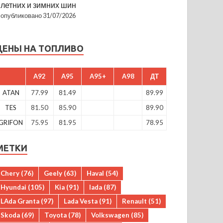
летних и зимних шин
опубликовано 31/07/2026
ЦЕНЫ НА ТОПЛИВО
A92
A95
A95+
A98
ДТ
ATAN
77.99
81.49
89.99
TES
81.50
85.90
89.90
GRIFON
75.95
81.95
78.95
МЕТКИ
Chery
(76)
Geely
(63)
Haval
(54)
Hyundai
(105)
Kia
(91)
lada
(87)
LAda Granta
(97)
Lada Vesta
(91)
Renault
(51)
Skoda
(69)
Toyota
(78)
Volkswagen
(85)