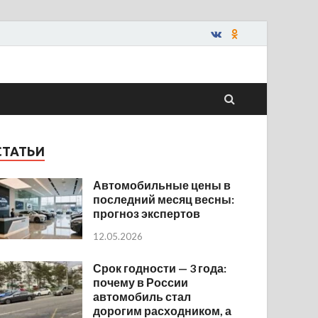
СТАТЬИ
Автомобильные цены в
последний месяц весны:
прогноз экспертов
12.05.2026
Срок годности — 3 года:
почему в России
автомобиль стал
дорогим расходником, а