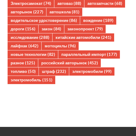
Электросамокат
(74)
автоваз
(88)
автозапчасти
(68)
авторынок
(227)
автошкола
(81)
водительское удостоверение
(86)
вождение
(189)
дороги
(156)
закон
(84)
законопроект
(79)
исследование
(288)
китайские автомобили
(241)
лайфхак
(642)
мотоциклы
(96)
новые технологии
(82)
параллельный импорт
(177)
разное
(125)
российский авторынок
(452)
топливо
(50)
штраф
(232)
электромобили
(99)
электромобиль
(151)