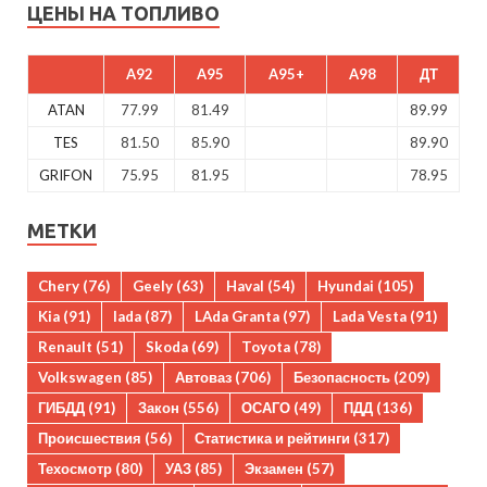
ЦЕНЫ НА ТОПЛИВО
A92
A95
A95+
A98
ДТ
ATAN
77.99
81.49
89.99
TES
81.50
85.90
89.90
GRIFON
75.95
81.95
78.95
МЕТКИ
Chery
(76)
Geely
(63)
Haval
(54)
Hyundai
(105)
Kia
(91)
lada
(87)
LAda Granta
(97)
Lada Vesta
(91)
Renault
(51)
Skoda
(69)
Toyota
(78)
Volkswagen
(85)
Автоваз
(706)
Безопасность
(209)
ГИБДД
(91)
Закон
(556)
ОСАГО
(49)
ПДД
(136)
Происшествия
(56)
Статистика и рейтинги
(317)
Техосмотр
(80)
УАЗ
(85)
Экзамен
(57)