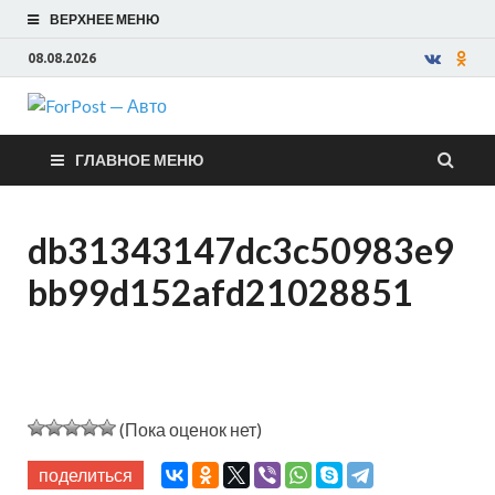
ВЕРХНЕЕ МЕНЮ
08.08.2026
ForPost —
ГЛАВНОЕ МЕНЮ
Авто
db31343147dc3c50983e9
bb99d152afd21028851
(Пока оценок нет)
поделиться