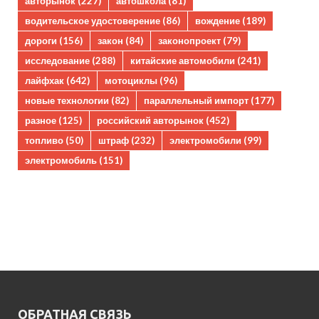
авторынок
(227)
автошкола
(81)
водительское удостоверение
(86)
вождение
(189)
дороги
(156)
закон
(84)
законопроект
(79)
исследование
(288)
китайские автомобили
(241)
лайфхак
(642)
мотоциклы
(96)
новые технологии
(82)
параллельный импорт
(177)
разное
(125)
российский авторынок
(452)
топливо
(50)
штраф
(232)
электромобили
(99)
электромобиль
(151)
ОБРАТНАЯ СВЯЗЬ