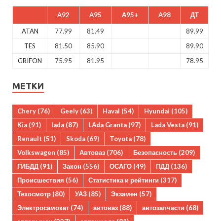
A92
A95
A95+
A98
ДТ
ATAN
77.99
81.49
89.99
TES
81.50
85.90
89.90
GRIFON
75.95
81.95
78.95
МЕТКИ
Chery
(76)
Geely
(63)
Haval
(54)
Hyundai
(105)
Kia
(91)
lada
(87)
LAda Granta
(97)
Lada Vesta
(91)
Renault
(51)
Skoda
(69)
Toyota
(78)
Volkswagen
(85)
Автоваз
(706)
Безопасность
(209)
ГИБДД
(91)
Закон
(556)
ОСАГО
(49)
ПДД
(136)
Происшествия
(56)
Статистика и рейтинги
(317)
Техосмотр
(80)
УАЗ
(85)
Экзамен
(57)
Электросамокат
(74)
автоваз
(88)
автозапчасти
(68)