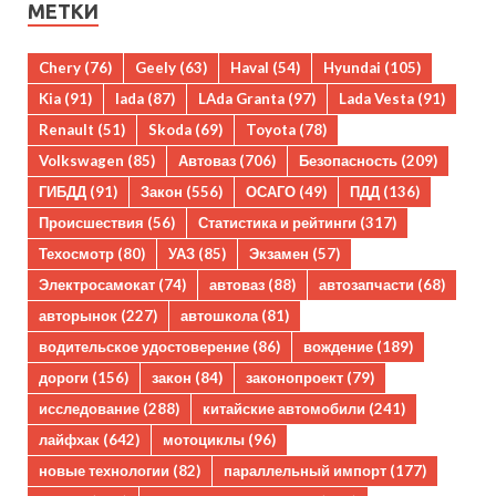
МЕТКИ
Chery
(76)
Geely
(63)
Haval
(54)
Hyundai
(105)
Kia
(91)
lada
(87)
LAda Granta
(97)
Lada Vesta
(91)
Renault
(51)
Skoda
(69)
Toyota
(78)
Volkswagen
(85)
Автоваз
(706)
Безопасность
(209)
ГИБДД
(91)
Закон
(556)
ОСАГО
(49)
ПДД
(136)
Происшествия
(56)
Статистика и рейтинги
(317)
Техосмотр
(80)
УАЗ
(85)
Экзамен
(57)
Электросамокат
(74)
автоваз
(88)
автозапчасти
(68)
авторынок
(227)
автошкола
(81)
водительское удостоверение
(86)
вождение
(189)
дороги
(156)
закон
(84)
законопроект
(79)
исследование
(288)
китайские автомобили
(241)
лайфхак
(642)
мотоциклы
(96)
новые технологии
(82)
параллельный импорт
(177)