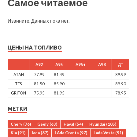
Самое читаемое
Извините. Данных пока нет.
ЦЕНЫ НА ТОПЛИВО
A92
A95
A95+
A98
ДТ
ATAN
77.99
81.49
89.99
TES
81.50
85.90
89.90
GRIFON
75.95
81.95
78.95
МЕТКИ
Chery
(76)
Geely
(63)
Haval
(54)
Hyundai
(105)
Kia
(91)
lada
(87)
LAda Granta
(97)
Lada Vesta
(91)