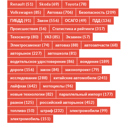
Renault
(51)
Skoda
(69)
Toyota
(78)
Volkswagen
(85)
Автоваз
(706)
Безопасность
(209)
ГИБДД
(91)
Закон
(556)
ОСАГО
(49)
ПДД
(136)
Происшествия
(56)
Статистика и рейтинги
(317)
Техосмотр
(80)
УАЗ
(85)
Экзамен
(57)
Электросамокат
(74)
автоваз
(88)
автозапчасти
(68)
авторынок
(227)
автошкола
(81)
водительское удостоверение
(86)
вождение
(189)
дороги
(156)
закон
(84)
законопроект
(79)
исследование
(288)
китайские автомобили
(241)
лайфхак
(642)
мотоциклы
(96)
новые технологии
(82)
параллельный импорт
(177)
разное
(125)
российский авторынок
(452)
топливо
(50)
штраф
(232)
электромобили
(99)
электромобиль
(151)