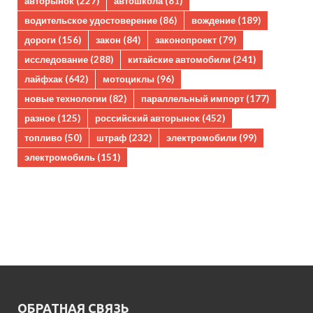
авторынок
(227)
автошкола
(81)
водительское удостоверение
(86)
вождение
(189)
дороги
(156)
закон
(84)
законопроект
(79)
исследование
(288)
китайские автомобили
(241)
лайфхак
(642)
мотоциклы
(96)
новые технологии
(82)
параллельный импорт
(177)
разное
(125)
российский авторынок
(452)
топливо
(50)
штраф
(232)
электромобили
(99)
электромобиль
(151)
ОБРАТНАЯ СВЯЗЬ