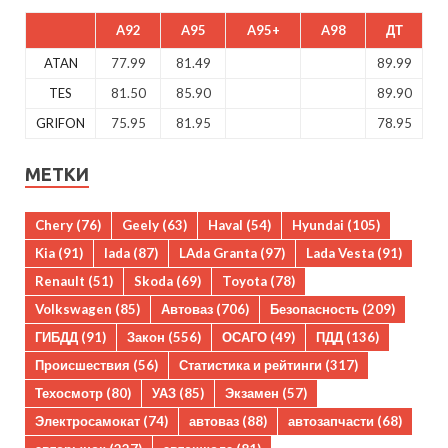
A92
A95
A95+
A98
ДТ
ATAN
77.99
81.49
89.99
TES
81.50
85.90
89.90
GRIFON
75.95
81.95
78.95
МЕТКИ
Chery
(76)
Geely
(63)
Haval
(54)
Hyundai
(105)
Kia
(91)
lada
(87)
LAda Granta
(97)
Lada Vesta
(91)
Renault
(51)
Skoda
(69)
Toyota
(78)
Volkswagen
(85)
Автоваз
(706)
Безопасность
(209)
ГИБДД
(91)
Закон
(556)
ОСАГО
(49)
ПДД
(136)
Происшествия
(56)
Статистика и рейтинги
(317)
Техосмотр
(80)
УАЗ
(85)
Экзамен
(57)
Электросамокат
(74)
автоваз
(88)
автозапчасти
(68)