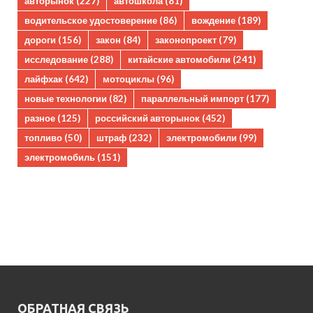
авторынок
(227)
автошкола
(81)
водительское удостоверение
(86)
вождение
(189)
дороги
(156)
закон
(84)
законопроект
(79)
исследование
(288)
китайские автомобили
(241)
лайфхак
(642)
мотоциклы
(96)
новые технологии
(82)
параллельный импорт
(177)
разное
(125)
российский авторынок
(452)
топливо
(50)
штраф
(232)
электромобили
(99)
электромобиль
(151)
ОБРАТНАЯ СВЯЗЬ