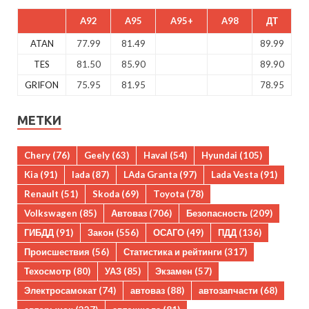
A92
A95
A95+
A98
ДТ
ATAN
77.99
81.49
89.99
TES
81.50
85.90
89.90
GRIFON
75.95
81.95
78.95
МЕТКИ
Chery
(76)
Geely
(63)
Haval
(54)
Hyundai
(105)
Kia
(91)
lada
(87)
LAda Granta
(97)
Lada Vesta
(91)
Renault
(51)
Skoda
(69)
Toyota
(78)
Volkswagen
(85)
Автоваз
(706)
Безопасность
(209)
ГИБДД
(91)
Закон
(556)
ОСАГО
(49)
ПДД
(136)
Происшествия
(56)
Статистика и рейтинги
(317)
Техосмотр
(80)
УАЗ
(85)
Экзамен
(57)
Электросамокат
(74)
автоваз
(88)
автозапчасти
(68)