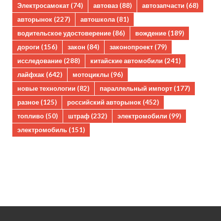
Электросамокат
(74)
автоваз
(88)
автозапчасти
(68)
авторынок
(227)
автошкола
(81)
водительское удостоверение
(86)
вождение
(189)
дороги
(156)
закон
(84)
законопроект
(79)
исследование
(288)
китайские автомобили
(241)
лайфхак
(642)
мотоциклы
(96)
новые технологии
(82)
параллельный импорт
(177)
разное
(125)
российский авторынок
(452)
топливо
(50)
штраф
(232)
электромобили
(99)
электромобиль
(151)