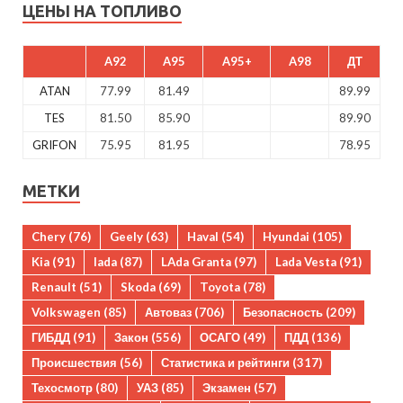
ЦЕНЫ НА ТОПЛИВО
A92
A95
A95+
A98
ДТ
ATAN
77.99
81.49
89.99
TES
81.50
85.90
89.90
GRIFON
75.95
81.95
78.95
МЕТКИ
Chery
(76)
Geely
(63)
Haval
(54)
Hyundai
(105)
Kia
(91)
lada
(87)
LAda Granta
(97)
Lada Vesta
(91)
Renault
(51)
Skoda
(69)
Toyota
(78)
Volkswagen
(85)
Автоваз
(706)
Безопасность
(209)
ГИБДД
(91)
Закон
(556)
ОСАГО
(49)
ПДД
(136)
Происшествия
(56)
Статистика и рейтинги
(317)
Техосмотр
(80)
УАЗ
(85)
Экзамен
(57)