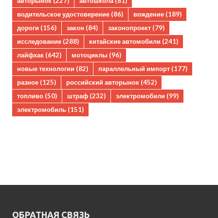
авторынок
(227)
автошкола
(81)
водительское удостоверение
(86)
вождение
(189)
дороги
(156)
закон
(84)
законопроект
(79)
исследование
(288)
китайские автомобили
(241)
лайфхак
(642)
мотоциклы
(96)
новые технологии
(82)
параллельный импорт
(177)
разное
(125)
российский авторынок
(452)
топливо
(50)
штраф
(232)
электромобили
(99)
электромобиль
(151)
ОБРАТНАЯ СВЯЗЬ