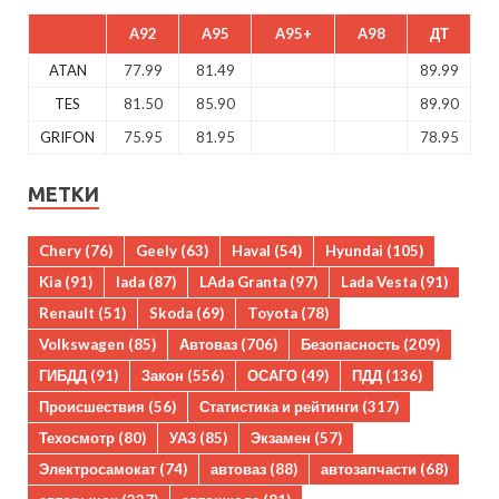
A92
A95
A95+
A98
ДТ
ATAN
77.99
81.49
89.99
TES
81.50
85.90
89.90
GRIFON
75.95
81.95
78.95
МЕТКИ
Chery
(76)
Geely
(63)
Haval
(54)
Hyundai
(105)
Kia
(91)
lada
(87)
LAda Granta
(97)
Lada Vesta
(91)
Renault
(51)
Skoda
(69)
Toyota
(78)
Volkswagen
(85)
Автоваз
(706)
Безопасность
(209)
ГИБДД
(91)
Закон
(556)
ОСАГО
(49)
ПДД
(136)
Происшествия
(56)
Статистика и рейтинги
(317)
Техосмотр
(80)
УАЗ
(85)
Экзамен
(57)
Электросамокат
(74)
автоваз
(88)
автозапчасти
(68)