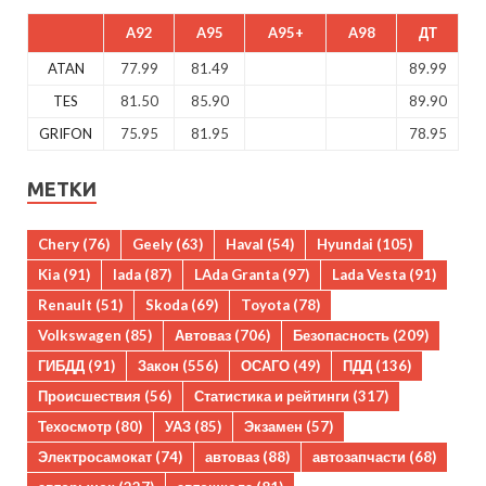
A92
A95
A95+
A98
ДТ
ATAN
77.99
81.49
89.99
TES
81.50
85.90
89.90
GRIFON
75.95
81.95
78.95
МЕТКИ
Chery
(76)
Geely
(63)
Haval
(54)
Hyundai
(105)
Kia
(91)
lada
(87)
LAda Granta
(97)
Lada Vesta
(91)
Renault
(51)
Skoda
(69)
Toyota
(78)
Volkswagen
(85)
Автоваз
(706)
Безопасность
(209)
ГИБДД
(91)
Закон
(556)
ОСАГО
(49)
ПДД
(136)
Происшествия
(56)
Статистика и рейтинги
(317)
Техосмотр
(80)
УАЗ
(85)
Экзамен
(57)
Электросамокат
(74)
автоваз
(88)
автозапчасти
(68)