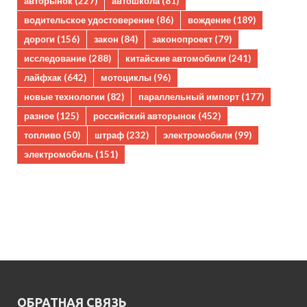
авторынок
(227)
автошкола
(81)
водительское удостоверение
(86)
вождение
(189)
дороги
(156)
закон
(84)
законопроект
(79)
исследование
(288)
китайские автомобили
(241)
лайфхак
(642)
мотоциклы
(96)
новые технологии
(82)
параллельный импорт
(177)
разное
(125)
российский авторынок
(452)
топливо
(50)
штраф
(232)
электромобили
(99)
электромобиль
(151)
ОБРАТНАЯ СВЯЗЬ