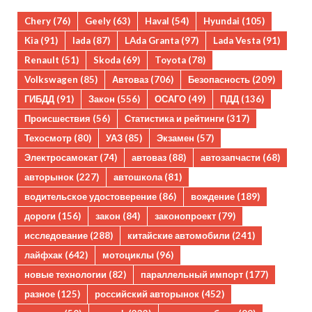
Chery
(76)
Geely
(63)
Haval
(54)
Hyundai
(105)
Kia
(91)
lada
(87)
LAda Granta
(97)
Lada Vesta
(91)
Renault
(51)
Skoda
(69)
Toyota
(78)
Volkswagen
(85)
Автоваз
(706)
Безопасность
(209)
ГИБДД
(91)
Закон
(556)
ОСАГО
(49)
ПДД
(136)
Происшествия
(56)
Статистика и рейтинги
(317)
Техосмотр
(80)
УАЗ
(85)
Экзамен
(57)
Электросамокат
(74)
автоваз
(88)
автозапчасти
(68)
авторынок
(227)
автошкола
(81)
водительское удостоверение
(86)
вождение
(189)
дороги
(156)
закон
(84)
законопроект
(79)
исследование
(288)
китайские автомобили
(241)
лайфхак
(642)
мотоциклы
(96)
новые технологии
(82)
параллельный импорт
(177)
разное
(125)
российский авторынок
(452)