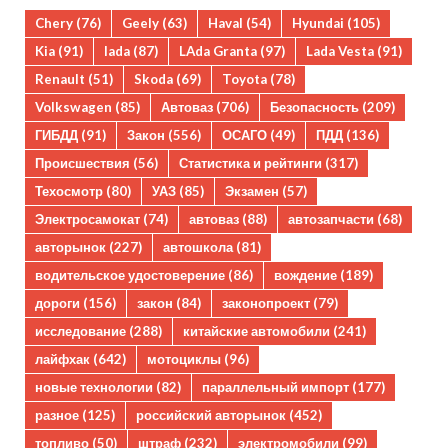
Chery
(76)
Geely
(63)
Haval
(54)
Hyundai
(105)
Kia
(91)
lada
(87)
LAda Granta
(97)
Lada Vesta
(91)
Renault
(51)
Skoda
(69)
Toyota
(78)
Volkswagen
(85)
Автоваз
(706)
Безопасность
(209)
ГИБДД
(91)
Закон
(556)
ОСАГО
(49)
ПДД
(136)
Происшествия
(56)
Статистика и рейтинги
(317)
Техосмотр
(80)
УАЗ
(85)
Экзамен
(57)
Электросамокат
(74)
автоваз
(88)
автозапчасти
(68)
авторынок
(227)
автошкола
(81)
водительское удостоверение
(86)
вождение
(189)
дороги
(156)
закон
(84)
законопроект
(79)
исследование
(288)
китайские автомобили
(241)
лайфхак
(642)
мотоциклы
(96)
новые технологии
(82)
параллельный импорт
(177)
разное
(125)
российский авторынок
(452)
топливо
(50)
штраф
(232)
электромобили
(99)