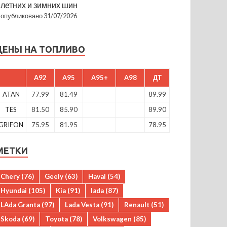
летних и зимних шин
опубликовано 31/07/2026
ЦЕНЫ НА ТОПЛИВО
A92
A95
A95+
A98
ДТ
ATAN
77.99
81.49
89.99
TES
81.50
85.90
89.90
GRIFON
75.95
81.95
78.95
МЕТКИ
Chery
(76)
Geely
(63)
Haval
(54)
Hyundai
(105)
Kia
(91)
lada
(87)
LAda Granta
(97)
Lada Vesta
(91)
Renault
(51)
Skoda
(69)
Toyota
(78)
Volkswagen
(85)