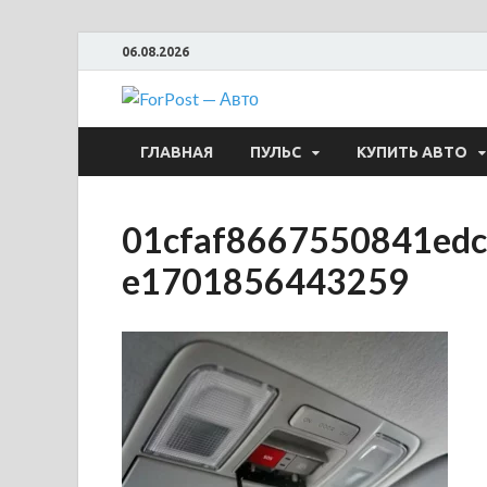
06.08.2026
ForPost —
ГЛАВНАЯ
ПУЛЬС
КУПИТЬ АВТО
01cfaf8667550841edc
e1701856443259