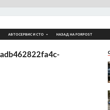
 Авто
АВТОСЕРВИС И СТО
НАЗАД НА FORPOST
adb462822fa4c-