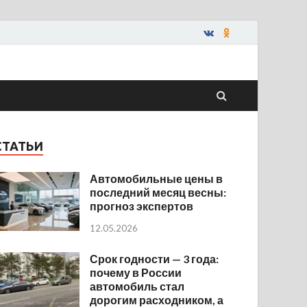
СТАТЬИ
Автомобильные цены в
последний месяц весны:
прогноз экспертов
12.05.2026
Срок годности — 3 года:
почему в России
автомобиль стал
дорогим расходником, а