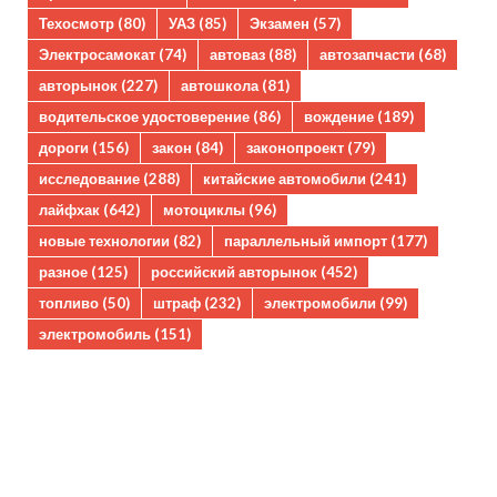
Техосмотр
(80)
УАЗ
(85)
Экзамен
(57)
Электросамокат
(74)
автоваз
(88)
автозапчасти
(68)
авторынок
(227)
автошкола
(81)
водительское удостоверение
(86)
вождение
(189)
дороги
(156)
закон
(84)
законопроект
(79)
исследование
(288)
китайские автомобили
(241)
лайфхак
(642)
мотоциклы
(96)
новые технологии
(82)
параллельный импорт
(177)
разное
(125)
российский авторынок
(452)
топливо
(50)
штраф
(232)
электромобили
(99)
электромобиль
(151)