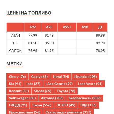
ЦЕНЫ НА ТОПЛИВО
A92
A95
A95+
A98
ДТ
ATAN
77.99
81.49
89.99
TES
81.50
85.90
89.90
GRIFON
75.95
81.95
78.95
МЕТКИ
Chery
(76)
Geely
(63)
Haval
(54)
Hyundai
(105)
Kia
(91)
lada
(87)
LAda Granta
(97)
Lada Vesta
(91)
Renault
(51)
Skoda
(69)
Toyota
(78)
Volkswagen
(85)
Автоваз
(706)
Безопасность
(209)
ГИБДД
(91)
Закон
(556)
ОСАГО
(49)
ПДД
(136)
Происшествия
(56)
Статистика и рейтинги
(317)