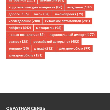
авторынок
(227)
автошкола
(81)
водительское удостоверение
(86)
вождение
(189)
дороги
(156)
закон
(84)
законопроект
(79)
исследование
(288)
китайские автомобили
(241)
лайфхак
(642)
мотоциклы
(96)
новые технологии
(82)
параллельный импорт
(177)
разное
(125)
российский авторынок
(452)
топливо
(50)
штраф
(232)
электромобили
(99)
электромобиль
(151)
ОБРАТНАЯ СВЯЗЬ