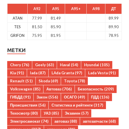
A92
A95
A95+
A98
ДТ
ATAN
77.99
81.49
89.99
TES
81.50
85.90
89.90
GRIFON
75.95
81.95
78.95
МЕТКИ
Chery
(76)
Geely
(63)
Haval
(54)
Hyundai
(105)
Kia
(91)
lada
(87)
LAda Granta
(97)
Lada Vesta
(91)
Renault
(51)
Skoda
(69)
Toyota
(78)
Volkswagen
(85)
Автоваз
(706)
Безопасность
(209)
ГИБДД
(91)
Закон
(556)
ОСАГО
(49)
ПДД
(136)
Происшествия
(56)
Статистика и рейтинги
(317)
Техосмотр
(80)
УАЗ
(85)
Экзамен
(57)
Электросамокат
(74)
автоваз
(88)
автозапчасти
(68)