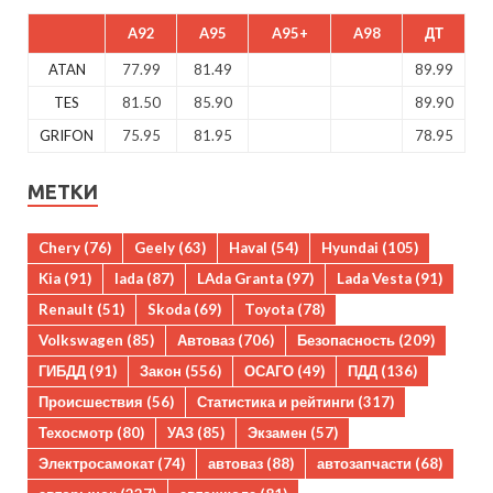
A92
A95
A95+
A98
ДТ
ATAN
77.99
81.49
89.99
TES
81.50
85.90
89.90
GRIFON
75.95
81.95
78.95
МЕТКИ
Chery
(76)
Geely
(63)
Haval
(54)
Hyundai
(105)
Kia
(91)
lada
(87)
LAda Granta
(97)
Lada Vesta
(91)
Renault
(51)
Skoda
(69)
Toyota
(78)
Volkswagen
(85)
Автоваз
(706)
Безопасность
(209)
ГИБДД
(91)
Закон
(556)
ОСАГО
(49)
ПДД
(136)
Происшествия
(56)
Статистика и рейтинги
(317)
Техосмотр
(80)
УАЗ
(85)
Экзамен
(57)
Электросамокат
(74)
автоваз
(88)
автозапчасти
(68)