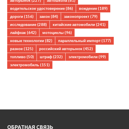
авторынок
(227)
автошкола
(81)
водительское удостоверение
(86)
вождение
(189)
дороги
(156)
закон
(84)
законопроект
(79)
исследование
(288)
китайские автомобили
(241)
лайфхак
(642)
мотоциклы
(96)
новые технологии
(82)
параллельный импорт
(177)
разное
(125)
российский авторынок
(452)
топливо
(50)
штраф
(232)
электромобили
(99)
электромобиль
(151)
ОБРАТНАЯ СВЯЗЬ