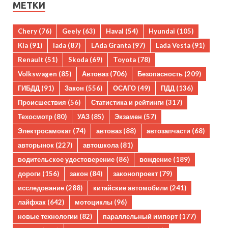
МЕТКИ
Chery
(76)
Geely
(63)
Haval
(54)
Hyundai
(105)
Kia
(91)
lada
(87)
LAda Granta
(97)
Lada Vesta
(91)
Renault
(51)
Skoda
(69)
Toyota
(78)
Volkswagen
(85)
Автоваз
(706)
Безопасность
(209)
ГИБДД
(91)
Закон
(556)
ОСАГО
(49)
ПДД
(136)
Происшествия
(56)
Статистика и рейтинги
(317)
Техосмотр
(80)
УАЗ
(85)
Экзамен
(57)
Электросамокат
(74)
автоваз
(88)
автозапчасти
(68)
авторынок
(227)
автошкола
(81)
водительское удостоверение
(86)
вождение
(189)
дороги
(156)
закон
(84)
законопроект
(79)
исследование
(288)
китайские автомобили
(241)
лайфхак
(642)
мотоциклы
(96)
новые технологии
(82)
параллельный импорт
(177)