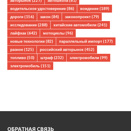
авторынок
(227)
автошкола
(81)
водительское удостоверение
(86)
вождение
(189)
дороги
(156)
закон
(84)
законопроект
(79)
исследование
(288)
китайские автомобили
(241)
лайфхак
(642)
мотоциклы
(96)
новые технологии
(82)
параллельный импорт
(177)
разное
(125)
российский авторынок
(452)
топливо
(50)
штраф
(232)
электромобили
(99)
электромобиль
(151)
ОБРАТНАЯ СВЯЗЬ