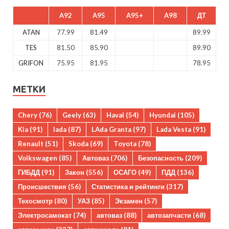
A92
A95
A95+
A98
ДТ
ATAN
77.99
81.49
89.99
TES
81.50
85.90
89.90
GRIFON
75.95
81.95
78.95
МЕТКИ
Chery
(76)
Geely
(63)
Haval
(54)
Hyundai
(105)
Kia
(91)
lada
(87)
LAda Granta
(97)
Lada Vesta
(91)
Renault
(51)
Skoda
(69)
Toyota
(78)
Volkswagen
(85)
Автоваз
(706)
Безопасность
(209)
ГИБДД
(91)
Закон
(556)
ОСАГО
(49)
ПДД
(136)
Происшествия
(56)
Статистика и рейтинги
(317)
Техосмотр
(80)
УАЗ
(85)
Экзамен
(57)
Электросамокат
(74)
автоваз
(88)
автозапчасти
(68)