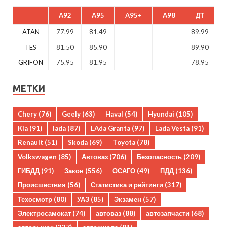
A92
A95
A95+
A98
ДТ
ATAN
77.99
81.49
89.99
TES
81.50
85.90
89.90
GRIFON
75.95
81.95
78.95
МЕТКИ
Chery
(76)
Geely
(63)
Haval
(54)
Hyundai
(105)
Kia
(91)
lada
(87)
LAda Granta
(97)
Lada Vesta
(91)
Renault
(51)
Skoda
(69)
Toyota
(78)
Volkswagen
(85)
Автоваз
(706)
Безопасность
(209)
ГИБДД
(91)
Закон
(556)
ОСАГО
(49)
ПДД
(136)
Происшествия
(56)
Статистика и рейтинги
(317)
Техосмотр
(80)
УАЗ
(85)
Экзамен
(57)
Электросамокат
(74)
автоваз
(88)
автозапчасти
(68)