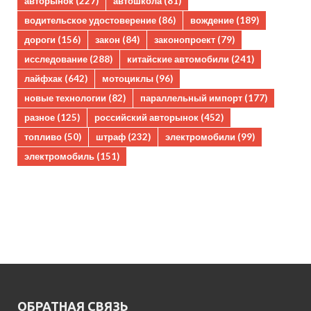
авторынок
(227)
автошкола
(81)
водительское удостоверение
(86)
вождение
(189)
дороги
(156)
закон
(84)
законопроект
(79)
исследование
(288)
китайские автомобили
(241)
лайфхак
(642)
мотоциклы
(96)
новые технологии
(82)
параллельный импорт
(177)
разное
(125)
российский авторынок
(452)
топливо
(50)
штраф
(232)
электромобили
(99)
электромобиль
(151)
ОБРАТНАЯ СВЯЗЬ