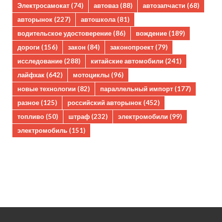
Электросамокат
(74)
автоваз
(88)
автозапчасти
(68)
авторынок
(227)
автошкола
(81)
водительское удостоверение
(86)
вождение
(189)
дороги
(156)
закон
(84)
законопроект
(79)
исследование
(288)
китайские автомобили
(241)
лайфхак
(642)
мотоциклы
(96)
новые технологии
(82)
параллельный импорт
(177)
разное
(125)
российский авторынок
(452)
топливо
(50)
штраф
(232)
электромобили
(99)
электромобиль
(151)