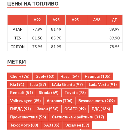
ЦЕНЫ НА ТОПЛИВО
A92
A95
A95+
A98
ДТ
ATAN
77.99
81.49
89.99
TES
81.50
85.90
89.90
GRIFON
75.95
81.95
78.95
МЕТКИ
Chery
(76)
Geely
(63)
Haval
(54)
Hyundai
(105)
Kia
(91)
lada
(87)
LAda Granta
(97)
Lada Vesta
(91)
Renault
(51)
Skoda
(69)
Toyota
(78)
Volkswagen
(85)
Автоваз
(706)
Безопасность
(209)
ГИБДД
(91)
Закон
(556)
ОСАГО
(49)
ПДД
(136)
Происшествия
(56)
Статистика и рейтинги
(317)
Техосмотр
(80)
УАЗ
(85)
Экзамен
(57)