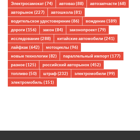
Электросамокат
(74)
автоваз
(88)
автозапчасти
(68)
авторынок
(227)
автошкола
(81)
водительское удостоверение
(86)
вождение
(189)
дороги
(156)
закон
(84)
законопроект
(79)
исследование
(288)
китайские автомобили
(241)
лайфхак
(642)
мотоциклы
(96)
новые технологии
(82)
параллельный импорт
(177)
разное
(125)
российский авторынок
(452)
топливо
(50)
штраф
(232)
электромобили
(99)
электромобиль
(151)