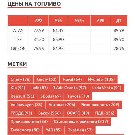
ЦЕНЫ НА ТОПЛИВО
A92
A95
A95+
A98
ДТ
ATAN
77.99
81.49
89.99
TES
81.50
85.90
89.90
GRIFON
75.95
81.95
78.95
МЕТКИ
Chery
(76)
Geely
(63)
Haval
(54)
Hyundai
(105)
Kia
(91)
lada
(87)
LAda Granta
(97)
Lada Vesta
(91)
Renault
(51)
Skoda
(69)
Toyota
(78)
Volkswagen
(85)
Автоваз
(706)
Безопасность
(209)
ГИБДД
(91)
Закон
(556)
ОСАГО
(49)
ПДД
(136)
Происшествия
(56)
Статистика и рейтинги
(317)
Техосмотр
(80)
УАЗ
(85)
Экзамен
(57)