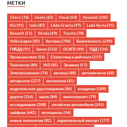
МЕТКИ
Chery
(76)
Geely
(63)
Haval
(54)
Hyundai
(105)
Kia
(91)
lada
(87)
LAda Granta
(97)
Lada Vesta
(91)
Renault
(51)
Skoda
(69)
Toyota
(78)
Volkswagen
(85)
Автоваз
(706)
Безопасность
(209)
ГИБДД
(91)
Закон
(556)
ОСАГО
(49)
ПДД
(136)
Происшествия
(56)
Статистика и рейтинги
(317)
Техосмотр
(80)
УАЗ
(85)
Экзамен
(57)
Электросамокат
(74)
автоваз
(88)
автозапчасти
(68)
авторынок
(227)
автошкола
(81)
водительское удостоверение
(86)
вождение
(189)
дороги
(156)
закон
(84)
законопроект
(79)
исследование
(288)
китайские автомобили
(241)
лайфхак
(642)
мотоциклы
(96)
новые технологии
(82)
параллельный импорт
(177)