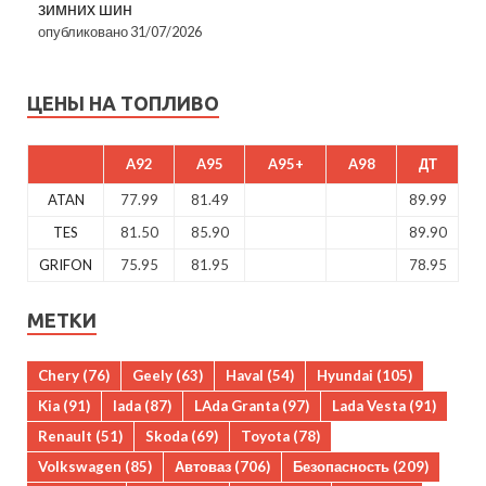
зимних шин
опубликовано 31/07/2026
ЦЕНЫ НА ТОПЛИВО
A92
A95
A95+
A98
ДТ
ATAN
77.99
81.49
89.99
TES
81.50
85.90
89.90
GRIFON
75.95
81.95
78.95
МЕТКИ
Chery
(76)
Geely
(63)
Haval
(54)
Hyundai
(105)
Kia
(91)
lada
(87)
LAda Granta
(97)
Lada Vesta
(91)
Renault
(51)
Skoda
(69)
Toyota
(78)
Volkswagen
(85)
Автоваз
(706)
Безопасность
(209)