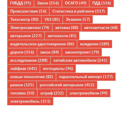
ГИБДД
(91)
Закон
(556)
ОСАГО
(49)
ПДД
(136)
Происшествия
(56)
Статистика и рейтинги
(317)
Техосмотр
(80)
УАЗ
(85)
Экзамен
(57)
Электросамокат
(74)
автоваз
(88)
автозапчасти
(68)
авторынок
(227)
автошкола
(81)
водительское удостоверение
(86)
вождение
(189)
дороги
(156)
закон
(84)
законопроект
(79)
исследование
(288)
китайские автомобили
(241)
лайфхак
(642)
мотоциклы
(96)
новые технологии
(82)
параллельный импорт
(177)
разное
(125)
российский авторынок
(452)
топливо
(50)
штраф
(232)
электромобили
(99)
электромобиль
(151)