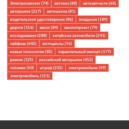
Электросамокат
(74)
автоваз
(88)
автозапчасти
(68)
авторынок
(227)
автошкола
(81)
водительское удостоверение
(86)
вождение
(189)
дороги
(156)
закон
(84)
законопроект
(79)
исследование
(288)
китайские автомобили
(241)
лайфхак
(642)
мотоциклы
(96)
новые технологии
(82)
параллельный импорт
(177)
разное
(125)
российский авторынок
(452)
топливо
(50)
штраф
(232)
электромобили
(99)
электромобиль
(151)