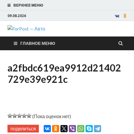
ВЕРХНЕЕ МЕНЮ
09.08.2026
ForPost —
ГЛАВНОЕ МЕНЮ
Авто
a2fbdc619ea9912d21402
729e39e921c
(Пока оценок нет)
поделиться