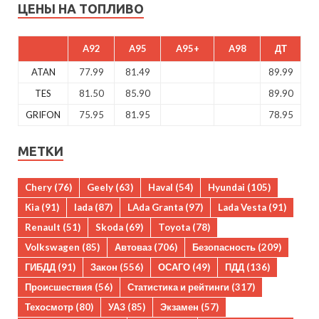
ЦЕНЫ НА ТОПЛИВО
A92
A95
A95+
A98
ДТ
ATAN
77.99
81.49
89.99
TES
81.50
85.90
89.90
GRIFON
75.95
81.95
78.95
МЕТКИ
Chery
(76)
Geely
(63)
Haval
(54)
Hyundai
(105)
Kia
(91)
lada
(87)
LAda Granta
(97)
Lada Vesta
(91)
Renault
(51)
Skoda
(69)
Toyota
(78)
Volkswagen
(85)
Автоваз
(706)
Безопасность
(209)
ГИБДД
(91)
Закон
(556)
ОСАГО
(49)
ПДД
(136)
Происшествия
(56)
Статистика и рейтинги
(317)
Техосмотр
(80)
УАЗ
(85)
Экзамен
(57)