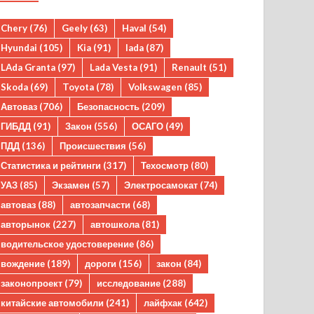
Chery
(76)
Geely
(63)
Haval
(54)
Hyundai
(105)
Kia
(91)
lada
(87)
LAda Granta
(97)
Lada Vesta
(91)
Renault
(51)
Skoda
(69)
Toyota
(78)
Volkswagen
(85)
Автоваз
(706)
Безопасность
(209)
ГИБДД
(91)
Закон
(556)
ОСАГО
(49)
ПДД
(136)
Происшествия
(56)
Статистика и рейтинги
(317)
Техосмотр
(80)
УАЗ
(85)
Экзамен
(57)
Электросамокат
(74)
автоваз
(88)
автозапчасти
(68)
авторынок
(227)
автошкола
(81)
водительское удостоверение
(86)
вождение
(189)
дороги
(156)
закон
(84)
законопроект
(79)
исследование
(288)
китайские автомобили
(241)
лайфхак
(642)