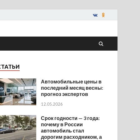
СТАТЬИ
Автомобильные цены в
последний месяц весны:
прогноз экспертов
12.05.2026
Срок годности — 3 года:
почему в России
автомобиль стал
дорогим расходником, а