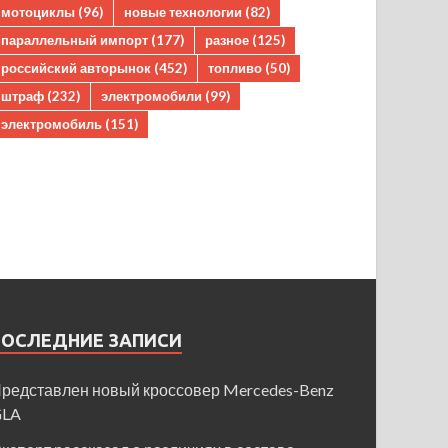
мотоциклы
(96)
новые технологии
(82)
параллельный импорт
(177)
разное
(125)
российский авторынок
(452)
топливо
(50)
штраф
(232)
электромобили
(99)
электромобиль
(151)
ПОСЛЕДНИЕ ЗАПИСИ
редставлен новый кроссовер Mercedes-Benz
GLA