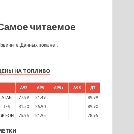
Самое читаемое
звините. Данных пока нет.
ЦЕНЫ НА ТОПЛИВО
A92
A95
A95+
A98
ДТ
ATAN
77.99
81.49
89.99
TES
81.50
85.90
89.90
GRIFON
75.95
81.95
78.95
МЕТКИ