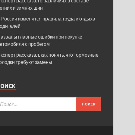
ксперт рассказал о различиях в составе
етних и зимних шин
 России изменятся правила труда и отдыха
одителей
азваны главные ошибки при покупке
втомобиля с пробегом
ксперт рассказал, как понять, что тормозные
олодки требуют замены
ПОИСК