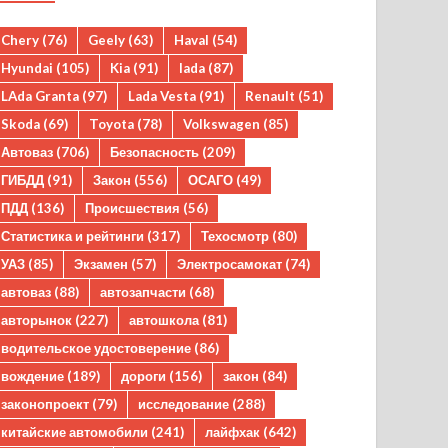
Chery
(76)
Geely
(63)
Haval
(54)
Hyundai
(105)
Kia
(91)
lada
(87)
LAda Granta
(97)
Lada Vesta
(91)
Renault
(51)
Skoda
(69)
Toyota
(78)
Volkswagen
(85)
Автоваз
(706)
Безопасность
(209)
ГИБДД
(91)
Закон
(556)
ОСАГО
(49)
ПДД
(136)
Происшествия
(56)
Статистика и рейтинги
(317)
Техосмотр
(80)
УАЗ
(85)
Экзамен
(57)
Электросамокат
(74)
автоваз
(88)
автозапчасти
(68)
авторынок
(227)
автошкола
(81)
водительское удостоверение
(86)
вождение
(189)
дороги
(156)
закон
(84)
законопроект
(79)
исследование
(288)
китайские автомобили
(241)
лайфхак
(642)