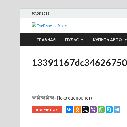
07.08.2026
ForPost —
ГЛАВНАЯ
ПУЛЬС
КУПИТЬ АВТО
13391167dc34626750
(Пока оценок нет)
поделиться