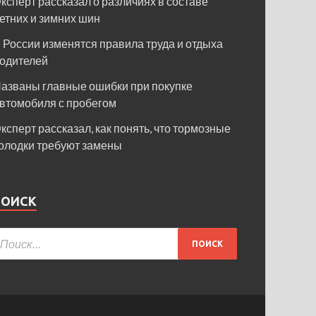
ксперт рассказал о различиях в составе
етних и зимних шин
 России изменятся правила труда и отдыха
одителей
азваны главные ошибки при покупке
втомобиля с пробегом
ксперт рассказал, как понять, что тормозные
олодки требуют замены
ПОИСК