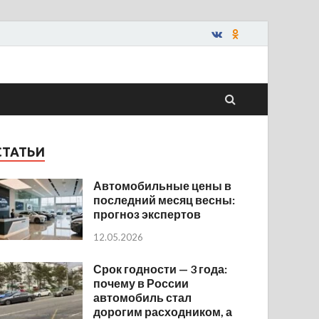
СТАТЬИ
Автомобильные цены в
последний месяц весны:
прогноз экспертов
12.05.2026
Срок годности — 3 года:
почему в России
автомобиль стал
дорогим расходником, а