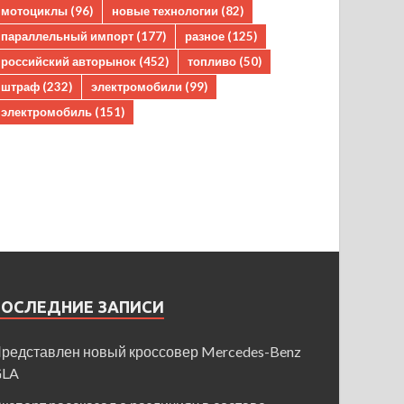
мотоциклы
(96)
новые технологии
(82)
параллельный импорт
(177)
разное
(125)
российский авторынок
(452)
топливо
(50)
штраф
(232)
электромобили
(99)
электромобиль
(151)
ПОСЛЕДНИЕ ЗАПИСИ
редставлен новый кроссовер Mercedes-Benz
GLA