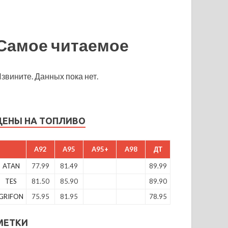
Самое читаемое
звините. Данных пока нет.
ЦЕНЫ НА ТОПЛИВО
A92
A95
A95+
A98
ДТ
ATAN
77.99
81.49
89.99
TES
81.50
85.90
89.90
GRIFON
75.95
81.95
78.95
МЕТКИ