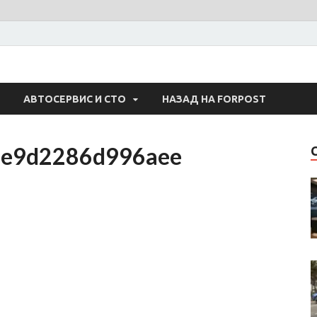
 Авто
АВТОСЕРВИС И СТО
НАЗАД НА FORPOST
e9d2286d996aee